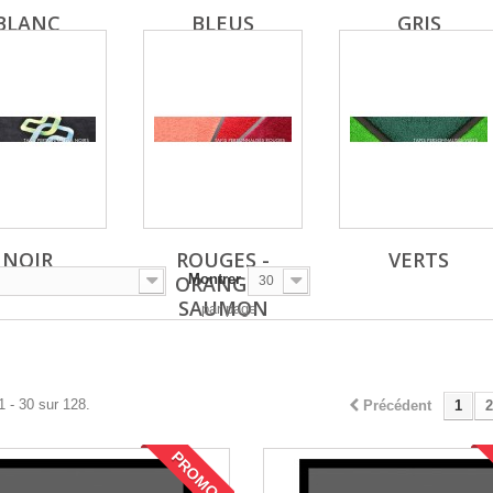
BLANC
BLEUS
GRIS
NOIR
ROUGES -
VERTS
ORANGE -
Montrer
30
SAUMON
par page
1 - 30 sur 128.
Précédent
1
2
PROMO !