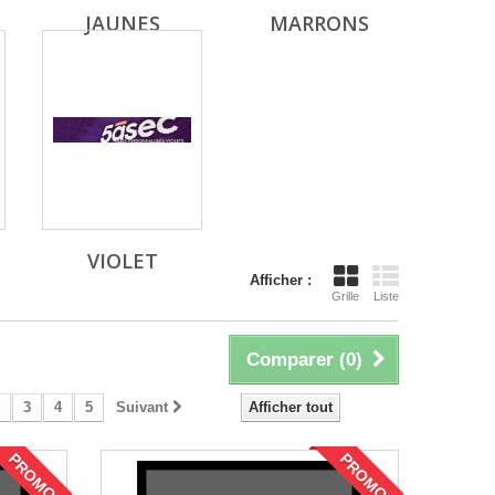
JAUNES
MARRONS
VIOLET
Afficher :
Grille
Liste
Comparer (
0
)
3
4
5
Suivant
Afficher tout
PROMO !
PROMO !