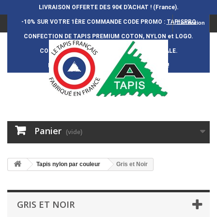
LIVRAISON OFFERTE DES 90€ D'ACHAT ! (France).
-10% SUR VOTRE 1ÈRE COMMANDE
CODE PROMO :
TAPISPRO
Connexion
CONFECTION DE TAPIS PREMIUM COTON, NYLON et LOGO.
CONFECTION FRAN
Ç
AISE et 100% ARTISANALE.
DURÉE DE VIE DES TAPIS : 5 ANS ENVIRON !
Panier
(vide)
Tapis nylon par couleur
Gris et Noir
GRIS ET NOIR