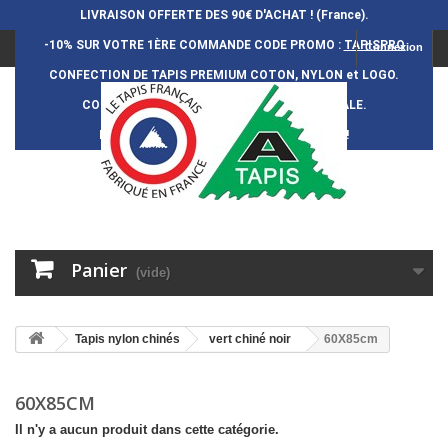
LIVRAISON OFFERTE DES 90€ D'ACHAT ! (France).
-10% SUR VOTRE 1ÈRE COMMANDE
CODE PROMO :
TAPISPRO
Connexion
CONFECTION DE TAPIS PREMIUM COTON, NYLON et LOGO.
CONFECTION FRAN
Ç
AISE et 100% ARTISANALE.
DURÉE DE VIE DES TAPIS : 5 ANS ENVIRON !
Panier
(vide)
Tapis nylon chinés
vert chiné noir
60X85cm
60X85CM
Il n'y a aucun produit dans cette catégorie.