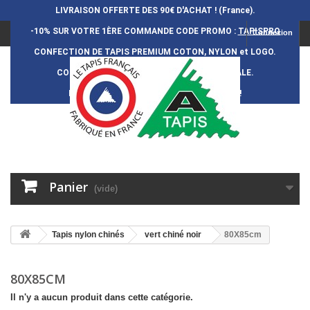
LIVRAISON OFFERTE DES 90€ D'ACHAT ! (France).
-10% SUR VOTRE 1ÈRE COMMANDE
CODE PROMO :
TAPISPRO
Connexion
CONFECTION DE TAPIS PREMIUM COTON, NYLON et LOGO.
CONFECTION FRAN
Ç
AISE et 100% ARTISANALE.
DURÉE DE VIE DES TAPIS : 5 ANS ENVIRON !
Panier
(vide)
Tapis nylon chinés
vert chiné noir
80X85cm
80X85CM
Il n'y a aucun produit dans cette catégorie.