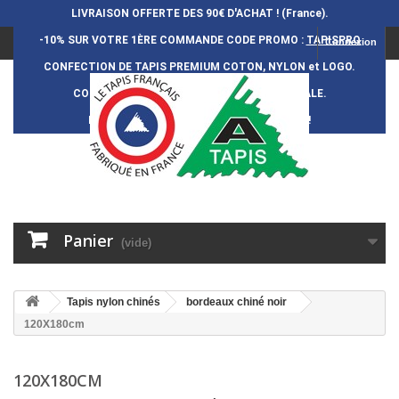
LIVRAISON OFFERTE DES 90€ D'ACHAT ! (France).
-10% SUR VOTRE 1ÈRE COMMANDE
CODE PROMO :
TAPISPRO
Connexion
CONFECTION DE TAPIS PREMIUM COTON, NYLON et LOGO.
CONFECTION FRAN
Ç
AISE et 100% ARTISANALE.
DURÉE DE VIE DES TAPIS : 5 ANS ENVIRON !
Panier
(vide)
Tapis nylon chinés
bordeaux chiné noir
120X180cm
120X180CM