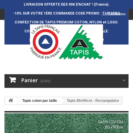
LIVRAISON OFFERTE DES 90€ D'ACHAT ! (France).
-10% SUR VOTRE 1ÈRE COMMANDE
CODE PROMO :
TAPISPRO
Connexion
CONFECTION DE TAPIS PREMIUM COTON, NYLON et LOGO.
CONFECTION FRAN
Ç
AISE et 100% ARTISANALE.
DURÉE DE VIE DES TAPIS : 5 ANS ENVIRON !
Panier
(vide)
Tapis coton par taille
Tapis 80x90cm - Rectangulaire