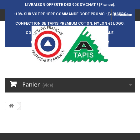
LIVRAISON OFFERTE DES 90€ D'ACHAT ! (France).
-10% SUR VOTRE 1ÈRE COMMANDE
CODE PROMO :
TAPISPRO
Connexion
CONFECTION DE TAPIS PREMIUM COTON, NYLON et LOGO.
CONFECTION FRAN
Ç
AISE et 100% ARTISANALE.
DURÉE DE VIE DES TAPIS : 5 ANS ENVIRON !
Panier
(vide)