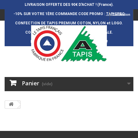
LIVRAISON OFFERTE DES 90€ D'ACHAT ! (France).
-10% SUR VOTRE 1ÈRE COMMANDE
CODE PROMO :
TAPISPRO
Connexion
CONFECTION DE TAPIS PREMIUM COTON, NYLON et LOGO.
CONFECTION FRAN
Ç
AISE et 100% ARTISANALE.
DURÉE DE VIE DES TAPIS : 5 ANS ENVIRON !
Panier
(vide)