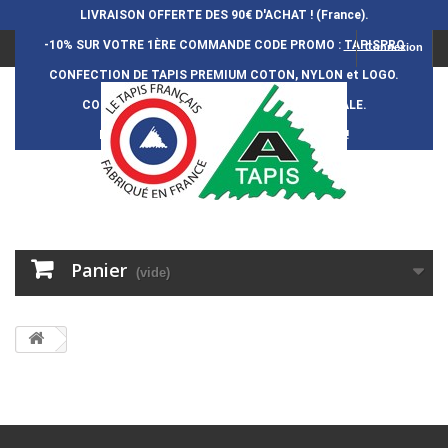
LIVRAISON OFFERTE DES 90€ D'ACHAT ! (France).
-10% SUR VOTRE 1ÈRE COMMANDE
CODE PROMO :
TAPISPRO
Connexion
CONFECTION DE TAPIS PREMIUM COTON, NYLON et LOGO.
CONFECTION FRAN
Ç
AISE et 100% ARTISANALE.
DURÉE DE VIE DES TAPIS : 5 ANS ENVIRON !
Panier
(vide)