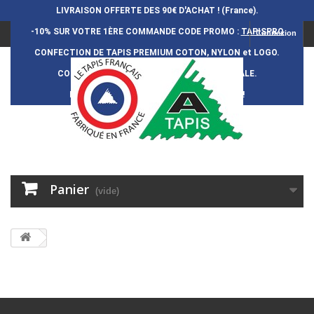
LIVRAISON OFFERTE DES 90€ D'ACHAT ! (France).
-10% SUR VOTRE 1ÈRE COMMANDE
CODE PROMO :
TAPISPRO
Connexion
CONFECTION DE TAPIS PREMIUM COTON, NYLON et LOGO.
CONFECTION FRAN
Ç
AISE et 100% ARTISANALE.
DURÉE DE VIE DES TAPIS : 5 ANS ENVIRON !
Panier
(vide)