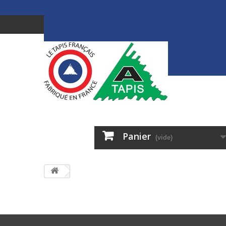
Panier
(vide)