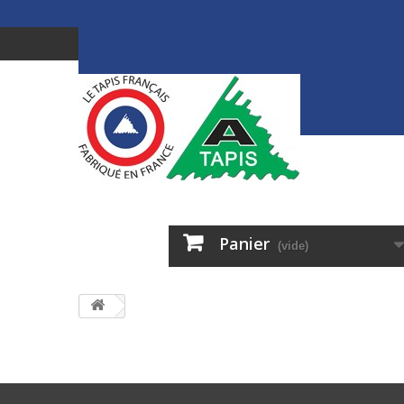
Panier
(vide)