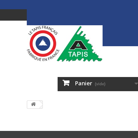
Panier
(vide)