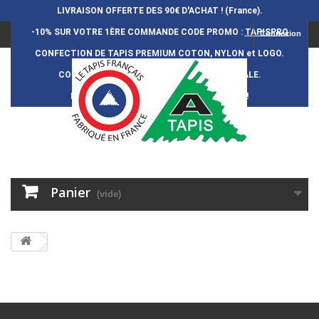
LIVRAISON OFFERTE DES 90€ D'ACHAT ! (France).
-10% SUR VOTRE 1ÈRE COMMANDE
CODE PROMO :
TAPISPRO
Connexion
CONFECTION DE TAPIS PREMIUM COTON, NYLON et LOGO.
CONFECTION FRAN
Ç
AISE et 100% ARTISANALE.
DURÉE DE VIE DES TAPIS : 5 ANS ENVIRON !
Panier
(vide)