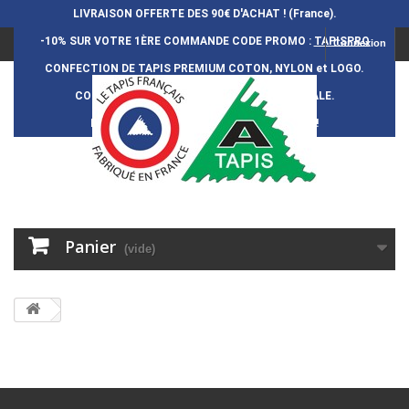
LIVRAISON OFFERTE DES 90€ D'ACHAT ! (France).
-10% SUR VOTRE 1ÈRE COMMANDE
CODE PROMO :
TAPISPRO
Connexion
CONFECTION DE TAPIS PREMIUM COTON, NYLON et LOGO.
CONFECTION FRAN
Ç
AISE et 100% ARTISANALE.
DURÉE DE VIE DES TAPIS : 5 ANS ENVIRON !
Panier
(vide)