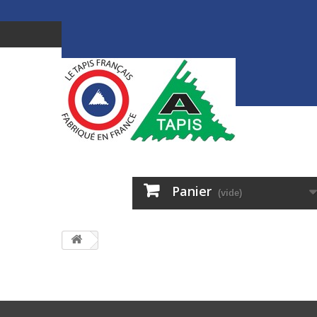
Panier
(vide)