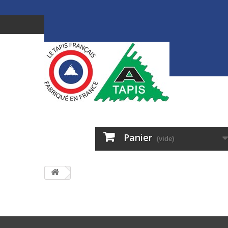
Panier
(vide)