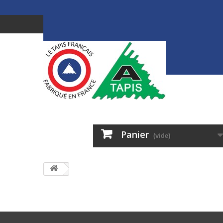
Panier
(vide)