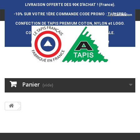
LIVRAISON OFFERTE DES 90€ D'ACHAT ! (France).
-10% SUR VOTRE 1ÈRE COMMANDE
CODE PROMO :
TAPISPRO
Connexion
CONFECTION DE TAPIS PREMIUM COTON, NYLON et LOGO.
CONFECTION FRAN
Ç
AISE et 100% ARTISANALE.
DURÉE DE VIE DES TAPIS : 5 ANS ENVIRON !
Panier
(vide)