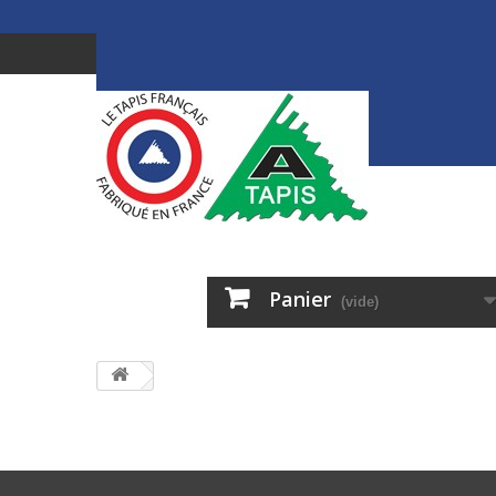
Panier
(vide)