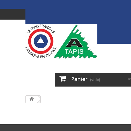
Panier
(vide)