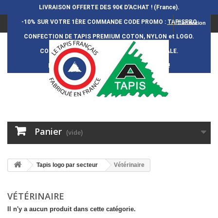
LIVRAISON OFFERTE DES 90€ D'ACHAT ! (France).
-10% SUR VOTRE 1ÈRE COMMANDE
CODE PROMO :
TAPISPRO
Connexion
CONFECTION DE TAPIS PREMIUM COTON, NYLON et LOGO.
CONFECTION FRAN
Ç
AISE et 100% ARTISANALE.
DURÉE DE VIE DES TAPIS : 5 ANS ENVIRON !
Panier
(vide)
Tapis logo par secteur
Vétérinaire
VÉTÉRINAIRE
Il n'y a aucun produit dans cette catégorie.