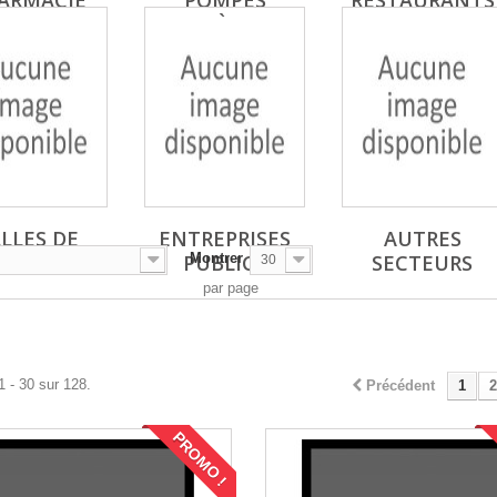
ARMACIE
POMPES
RESTAURANTS
FUNÈBRES
LLES DE
ENTREPRISES
AUTRES
SPORT
PUBLICS
Montrer
SECTEURS
30
par page
1 - 30 sur 128.
Précédent
1
2
PROMO !