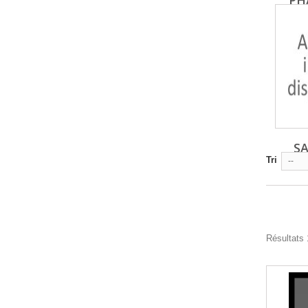
PH
SA
Tri
--
Résultats 