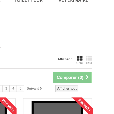
TOILETTEUR
VÉTÉRINAIRE
Afficher :
Grille
Liste
Comparer (
0
)
3
4
5
Suivant
Afficher tout
PROMO !
PROMO !