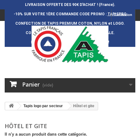
LIVRAISON OFFERTE DES 90€ D'ACHAT ! (France).
-10% SUR VOTRE 1ÈRE COMMANDE
CODE PROMO :
TAPISPRO
Connexion
CONFECTION DE TAPIS PREMIUM COTON, NYLON et LOGO.
CONFECTION FRAN
Ç
AISE et 100% ARTISANALE.
DURÉE DE VIE DES TAPIS : 5 ANS ENVIRON !
Panier
(vide)
Tapis logo par secteur
Hôtel et gite
HÔTEL ET GITE
Il n'y a aucun produit dans cette catégorie.