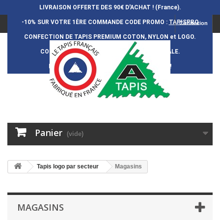
LIVRAISON OFFERTE DES 90€ D'ACHAT ! (France).
-10% SUR VOTRE 1ÈRE COMMANDE
CODE PROMO :
TAPISPRO
Connexion
CONFECTION DE TAPIS PREMIUM COTON, NYLON et LOGO.
CONFECTION FRAN
Ç
AISE et 100% ARTISANALE.
DURÉE DE VIE DES TAPIS : 5 ANS ENVIRON !
Panier
(vide)
Tapis logo par secteur
Magasins
MAGASINS