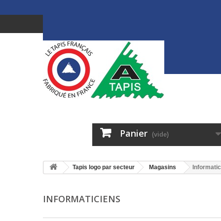
Panier
(vide)
Tapis logo par secteur
Magasins
Informati
INFORMATICIENS