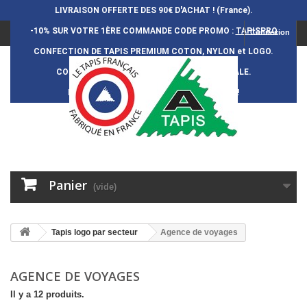
LIVRAISON OFFERTE DES 90€ D'ACHAT ! (France).
-10% SUR VOTRE 1ÈRE COMMANDE
CODE PROMO :
TAPISPRO
Connexion
CONFECTION DE TAPIS PREMIUM COTON, NYLON et LOGO.
CONFECTION FRAN
Ç
AISE et 100% ARTISANALE.
DURÉE DE VIE DES TAPIS : 5 ANS ENVIRON !
Panier
(vide)
Tapis logo par secteur
Agence de voyages
AGENCE DE VOYAGES
Il y a 12 produits.