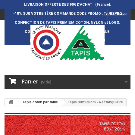
LIVRAISON OFFERTE DES 90€ D'ACHAT ! (France).
-10% SUR VOTRE 1ÈRE COMMANDE
CODE PROMO :
TAPISPRO
Connexion
CONFECTION DE TAPIS PREMIUM COTON, NYLON et LOGO.
CONFECTION FRAN
Ç
AISE et 100% ARTISANALE.
DURÉE DE VIE DES TAPIS : 5 ANS ENVIRON !
Panier
(vide)
Tapis coton par taille
Tapis 80x120cm - Rectangulaire