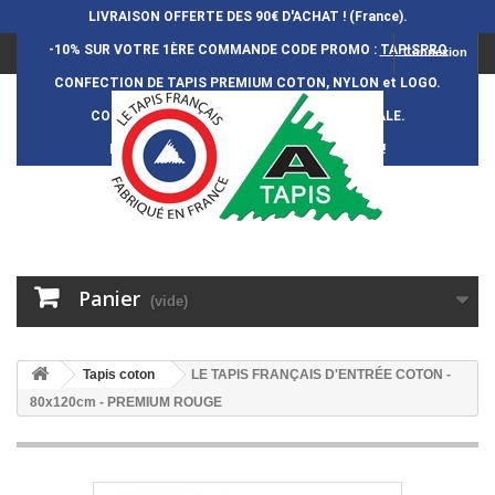
LIVRAISON OFFERTE DES 90€ D'ACHAT ! (France).
-10% SUR VOTRE 1ÈRE COMMANDE
CODE PROMO :
TAPISPRO
Connexion
CONFECTION DE TAPIS PREMIUM COTON, NYLON et LOGO.
CONFECTION FRAN
Ç
AISE et 100% ARTISANALE.
DURÉE DE VIE DES TAPIS : 5 ANS ENVIRON !
Panier
(vide)
Tapis coton
LE TAPIS FRANÇAIS D'ENTRÉE COTON -
80x120cm - PREMIUM ROUGE