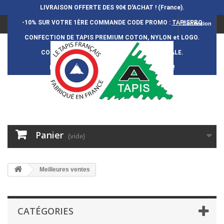
LIVRAISON OFFERTE DES 90€ D'ACHAT ! (France).
-10% SUR VOTRE 1ÈRE COMMANDE
CODE PROMO :
TAPISPRO
Connexion
CONFECTION DE TAPIS PREMIUM COTON, NYLON et LOGO.
CONFECTION FRAN
Ç
AISE et 100% ARTISANALE.
DURÉE DE VIE DES TAPIS : 5 ANS ENVIRON !
Panier
(vide)
Meilleures ventes
CATÉGORIES