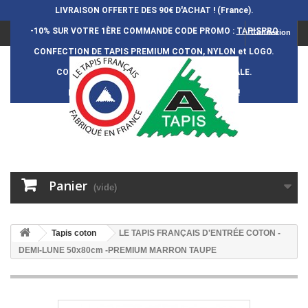
LIVRAISON OFFERTE DES 90€ D'ACHAT ! (France).
-10% SUR VOTRE 1ÈRE COMMANDE
CODE PROMO :
TAPISPRO
Connexion
CONFECTION DE TAPIS PREMIUM COTON, NYLON et LOGO.
CONFECTION FRAN
Ç
AISE et 100% ARTISANALE.
DURÉE DE VIE DES TAPIS : 5 ANS ENVIRON !
Panier
(vide)
Tapis coton
LE TAPIS FRANÇAIS D'ENTRÉE COTON -
DEMI-LUNE 50x80cm -PREMIUM MARRON TAUPE