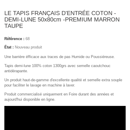
LE TAPIS FRANÇAIS D'ENTRÉE COTON -
DEMI-LUNE 50x80cm -PREMIUM MARRON
TAUPE
Référence :
68
État :
Nouveau produit
Une barrière éfficace aux traces
de pas
Humide ou Poussiéreuse.
Tapis demi-lune 100% coton 1300grs avec semelle caoutchouc
antidérapante.
Un produit haut-de-gamme d'excellente qualité et semelle extra souple
pour faciliter le lavage en machine à laver.
Produit commercialisé uniquement en Foire durant des années et
aujourd'hui disponible en ligne.