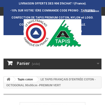
LIVRAISON OFFERTE DES 90€ D'ACHAT ! (France).
-10% SUR VOTRE 1ÈRE COMMANDE
CODE PROMO :
TAPISPRO
Connexion
CONFECTION DE TAPIS PREMIUM COTON, NYLON et LOGO.
CONFECTION FRAN
Ç
AISE et 100% ARTISANALE.
DURÉE DE VIE DES TAPIS : 5 ANS ENVIRON !
Panier
(vide)
Tapis coton
LE TAPIS FRANÇAIS D'ENTRÉE COTON -
OCTOGONAL 90x90cm -PREMIUM VERT