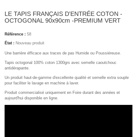
LE TAPIS FRANÇAIS D'ENTRÉE COTON -
OCTOGONAL 90x90cm -PREMIUM VERT
Référence :
58
État :
Nouveau produit
Une barrière éfficace aux traces
de pas
Humide ou Poussiéreuse.
Tapis octogonal 100% coton 1300grs avec semelle caoutchouc
antidérapante.
Un produit haut-de-gamme d'excellente qualité et semelle extra souple
pour faciliter le lavage en machine à laver.
Produit commercialisé uniquement en Foire durant des années et
aujourd'hui disponible en ligne.