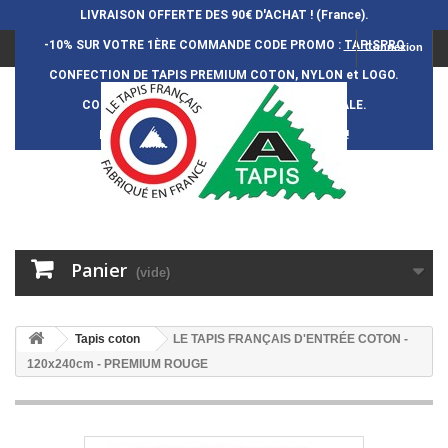
LIVRAISON OFFERTE DES 90€ D'ACHAT ! (France).
-10% SUR VOTRE 1ÈRE COMMANDE
CODE PROMO :
TAPISPRO
Connexion
CONFECTION DE TAPIS PREMIUM COTON, NYLON et LOGO.
CONFECTION FRAN
Ç
AISE et 100% ARTISANALE.
DURÉE DE VIE DES TAPIS : 5 ANS ENVIRON !
Panier
(vide)
Tapis coton
LE TAPIS FRANÇAIS D'ENTRÉE COTON -
120x240cm - PREMIUM ROUGE