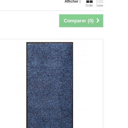
Afficher :
Grille
Liste
Comparer (
0
)