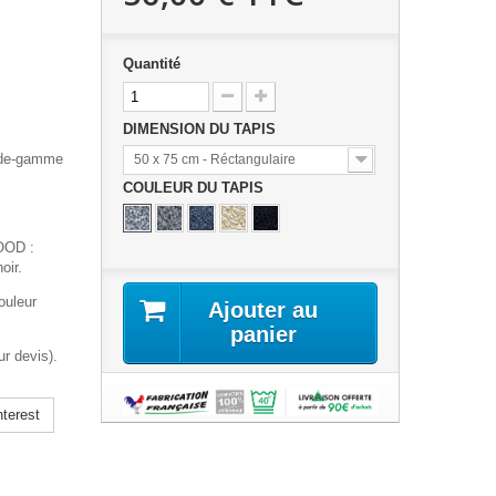
Quantité
DIMENSION DU TAPIS
t-de-gamme
50 x 75 cm - Réctangulaire
COULEUR DU TAPIS
OOD :
oir.
ouleur
Ajouter au
panier
r devis).
terest