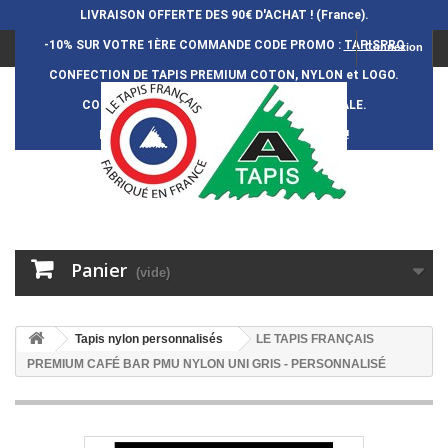
LIVRAISON OFFERTE DES 90€ D'ACHAT ! (France).
-10% SUR VOTRE 1ÈRE COMMANDE
CODE PROMO :
TAPISPRO
Connexion
CONFECTION DE TAPIS PREMIUM COTON, NYLON et LOGO.
CONFECTION FRAN
Ç
AISE et 100% ARTISANALE.
DURÉE DE VIE DES TAPIS : 5 ANS ENVIRON !
Panier
(vide)
Tapis nylon personnalisés
LE TAPIS FRANÇAIS
PREMIUM CAFÉ BAR PMU NYLON UNI GRIS - PERSONNALISÉ